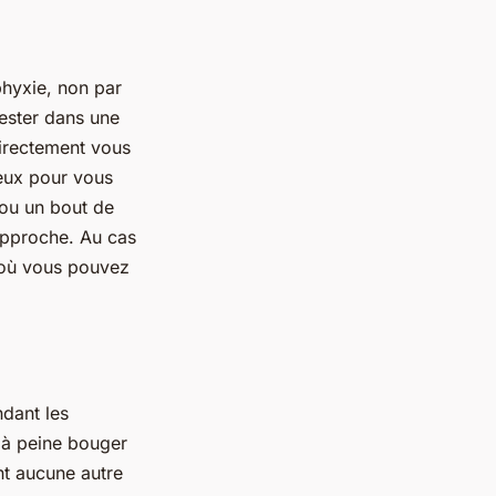
phyxie, non par
rester dans une
directement vous
ieux pour vous
 ou un bout de
rapproche. Au cas
 où vous pouvez
ndant les
 à peine bouger
nt aucune autre