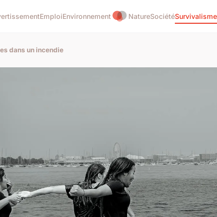
vertissement
Emploi
Environnement
Nature
Société
Survivalisme
tes dans un incendie