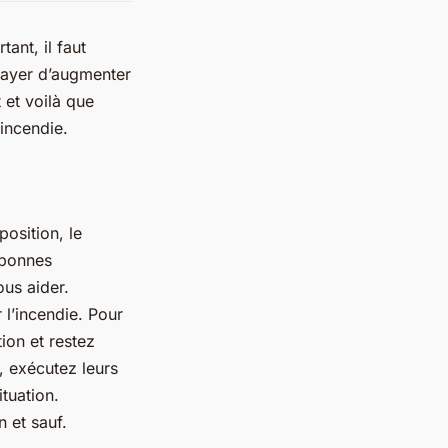
ant, il faut
ssayer d’augmenter
t et voilà que
incendie.
osition, le
 bonnes
ous aider.
l’incendie. Pour
ion et restez
, exécutez leurs
ituation.
n et sauf.