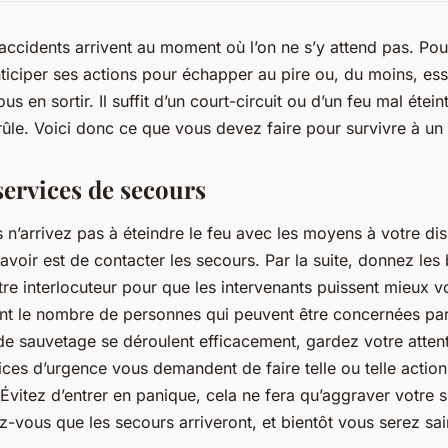
s accidents arrivent au moment où l’on ne s’y attend pas. Pourt
nticiper ses actions pour échapper au pire ou, du moins, e
s en sortir. Il suffit d’un court-circuit ou d’un feu mal étein
rûle. Voici donc ce que vous devez faire pour survivre à un 
services de secours
 n’arrivez pas à éteindre le feu avec les moyens à votre disp
 avoir est de contacter les secours. Par la suite, donnez les
tre interlocuteur pour que les intervenants puissent mieux v
t le nombre de personnes qui peuvent être concernées par 
de sauvetage se déroulent efficacement, gardez votre attent
vices d’urgence vous demandent de faire telle ou telle action
. Évitez d’entrer en panique, cela ne fera qu’aggraver votre s
ez-vous que les secours arriveront, et bientôt vous serez sai