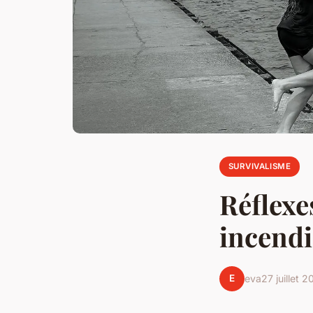
SURVIVALISME
Réflexe
incendi
E
eva
27 juillet 