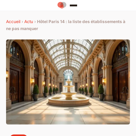
Accueil
›
Actu
›
Hôtel Paris 14 : la liste des établissements à
ne pas manquer