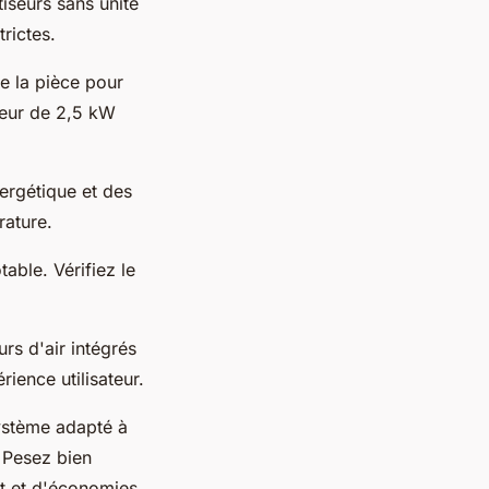
tiseurs sans unité
rictes.
de la pièce pour
seur de 2,5 kW
ergétique et des
rature.
able. Vérifiez le
urs d'air intégrés
rience utilisateur.
système adapté à
 Pesez bien
rt et d'économies