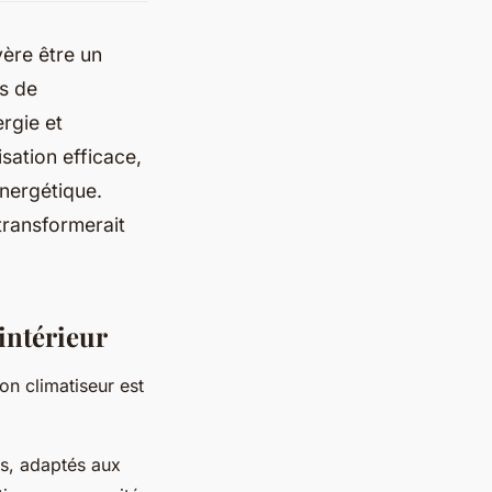
vère être un
is de
rgie et
sation efficace,
énergétique.
 transformerait
 intérieur
on climatiseur est
ts, adaptés aux