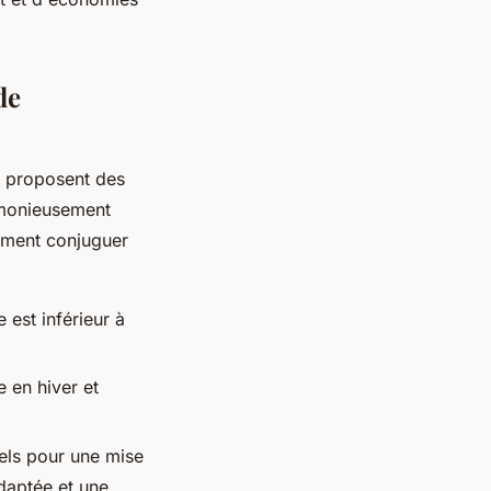
de
ts proposent des
armonieusement
omment conjuguer
est inférieur à
 en hiver et
els pour une mise
adaptée et une