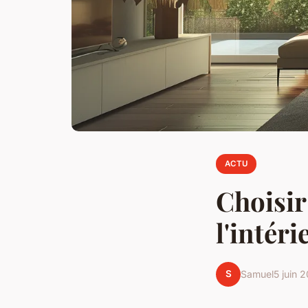
ACTU
Choisir
l'intéri
S
Samuel
5 juin 