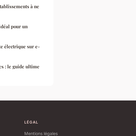
 établissements à ne
idéal pour un
te électrique sur e-
s : le guide ultime
LÉGAL
Mentions légales