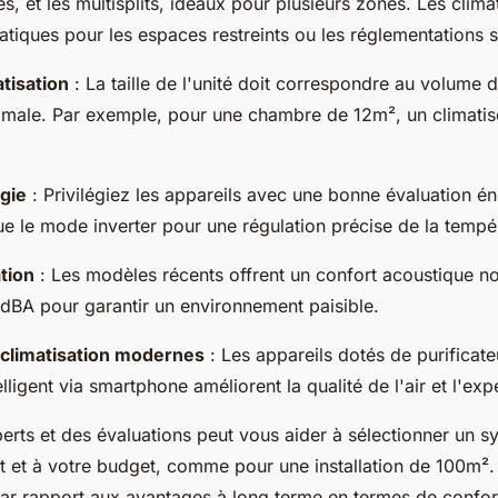
es, et les multisplits, idéaux pour plusieurs zones. Les clima
atiques pour les espaces restreints ou les réglementations st
tisation
: La taille de l'unité doit correspondre au volume 
timale. Par exemple, pour une chambre de 12m², un climati
gie
: Privilégiez les appareils avec une bonne évaluation én
que le mode inverter pour une régulation précise de la tempé
ation
: Les modèles récents offrent un confort acoustique not
dBA pour garantir un environnement paisible.
climatisation modernes
: Les appareils dotés de purificate
elligent via smartphone améliorent la qualité de l'air et l'expé
erts et des évaluations peut vous aider à sélectionner un 
 et à votre budget, comme pour une installation de 100m².
par rapport aux avantages à long terme en termes de confo