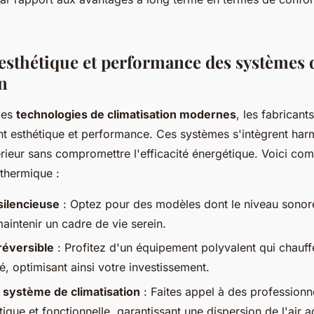
 esthétique et performance des systèmes 
n
des
technologies de climatisation modernes
, les fabrican
ient esthétique et performance. Ces systèmes s'intègrent h
érieur sans compromettre l'efficacité énergétique. Voici c
 thermique :
silencieuse
: Optez pour des modèles dont le niveau sonore 
intenir un cadre de vie serein.
réversible
: Profitez d'un équipement polyvalent qui chauffe
té, optimisant ainsi votre investissement.
e système de climatisation
: Faites appel à des professionn
tique et fonctionnelle, garantissant une dispersion de l'air 