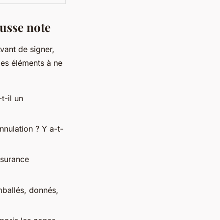
ausse note
Avant de signer,
 les éléments à ne
t-il un
nnulation ? Y a-t-
ssurance
mballés, donnés,