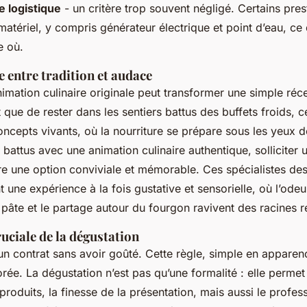
 logistique
- un critère trop souvent négligé. Certains prest
matériel, y compris générateur électrique et point d’eau, ce
e où.
e entre tradition et audace
imation culinaire originale peut transformer une simple ré
t que de rester dans les sentiers battus des buffets froids, 
oncepts vivants, où la nourriture se prépare sous les yeux d
s battus avec une animation culinaire authentique, solliciter
re une option conviviale et mémorable. Ces spécialistes des
t une expérience à la fois gustative et sensorielle, où l’odeu
pâte et le partage autour du fourgon ravivent des racines r
uciale de la dégustation
un contrat sans avoir goûté. Cette règle, simple en apparen
ée. La dégustation n’est pas qu’une formalité : elle permet 
 produits, la finesse de la présentation, mais aussi le profe