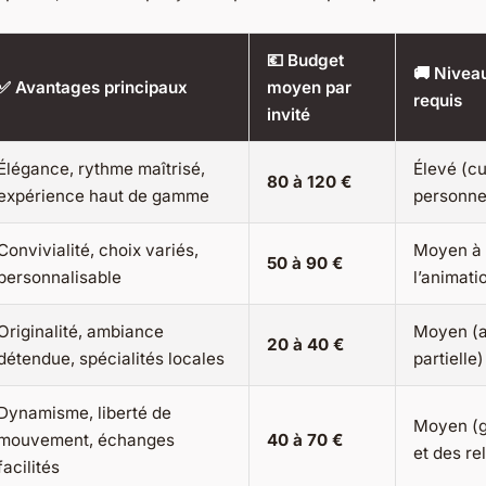
💶 Budget
🚚 Niveau
✅ Avantages principaux
moyen par
requis
invité
Élégance, rythme maîtrisé,
Élevé (cu
80 à 120 €
expérience haut de gamme
personne
Convivialité, choix variés,
Moyen à 
50 à 90 €
personnalisable
l’animati
Originalité, ambiance
Moyen (
20 à 40 €
détendue, spécialités locales
partielle)
Dynamisme, liberté de
Moyen (g
mouvement, échanges
40 à 70 €
et des re
facilités