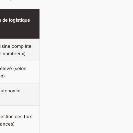
 de logistique
isine complète,
l nombreux)
élevé (selon
on)
autonomie
estion des flux
lances)