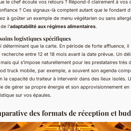
que le chef écoute vos retours ? Répond-il clairement à vos
nfiance ? Ces signaux-là comptent autant que le fondant d’u
ez à goûter un exemple de menu végétarien ou sans allergè
de l’
adaptabilité aux régimes alimentaires
.
esoins logistiques spécifiques
si déterminant que la carte. En période de forte affluence, 
echerche entre 12 et 18 mois avant la date prévue. Un déla
 mais qui s’impose naturellement pour les prestataires trè
ood truck mobile, par exemple, a souvent son agenda comple
en la capacité du traiteur à intervenir dans des lieux isolés. 
e de gérer sa propre énergie et son approvisionnement en 
stique sur vos épaules.
parative des formats de réception et bud