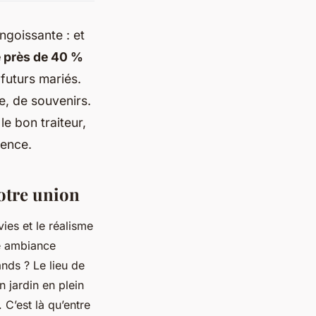
ngoissante : et
e près de 40 %
 futurs mariés.
e, de souvenirs.
le bon traiteur,
ience.
votre union
ies et le réalisme
ne ambiance
ands ? Le lieu de
n jardin en plein
C’est là qu’entre