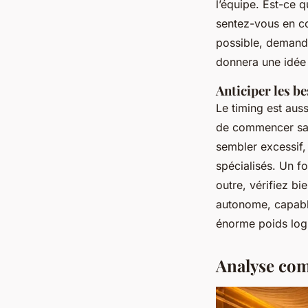
l’équipe. Est-ce 
sentez-vous en co
possible, demand
donnera une idée 
Anticiper les b
Le timing est aus
de commencer sa r
sembler excessif,
spécialisés. Un f
outre, vérifiez bi
autonome, capabl
énorme poids logi
Analyse com