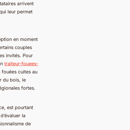
ataires arrivent
 qui leur permet
ception en moment
certains couples
es invités. Pour
 un
traiteur-fouees-
 fouées cuites au
r du bois, le
égionales fortes.
ce, est pourtant
d’évaluer la
ssionnalisme de