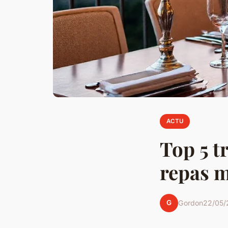
ACTU
Top 5 t
repas 
G
Gordon
22/05/