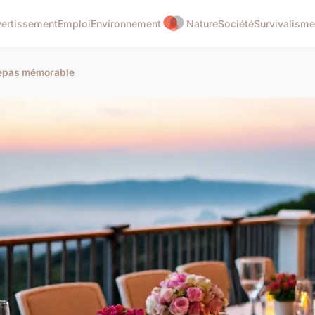
vertissement
Emploi
Environnement
Nature
Société
Survivalisme
 repas mémorable