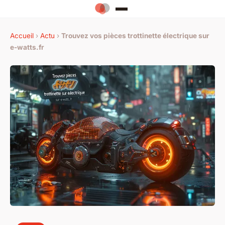
Accueil
›
Actu
›
Trouvez vos pièces trottinette électrique sur
e-watts.fr