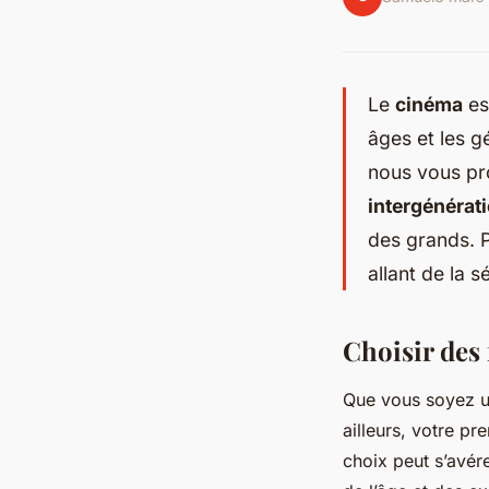
Le
cinéma
es
âges et les g
nous vous pr
intergénérat
des grands. P
allant de la s
Choisir des 
Que vous soyez 
ailleurs, votre pr
choix peut s’avér