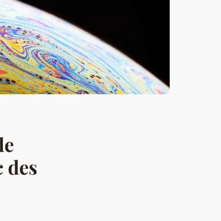
de
c des