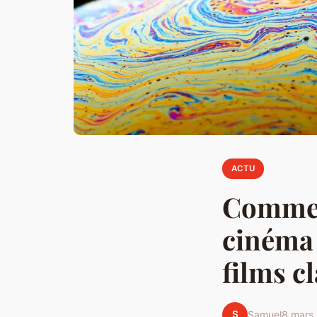
ACTU
Commen
cinéma 
films c
S
Samuel
8 mars