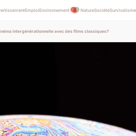
vertissement
Emploi
Environnement
Nature
Société
Survivalisme
néma intergénérationnelle avec des films classiques?