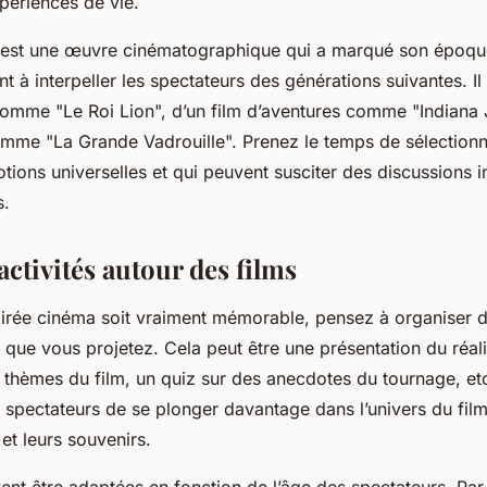
xpériences de vie.
e est une œuvre cinématographique qui a marqué son époqu
 à interpeller les spectateurs des générations suivantes. Il 
comme "Le Roi Lion", d’un film d’aventures comme "Indiana
me "La Grande Vadrouille". Prenez le temps de sélectionne
ions universelles et qui peuvent susciter des discussions i
s.
activités autour des films
oirée cinéma soit vraiment mémorable, pensez à organiser 
s que vous projetez. Cela peut être une présentation du réal
s thèmes du film, un quiz sur des anecdotes du tournage, etc
 spectateurs de se plonger davantage dans l’univers du film
et leurs souvenirs.
vent être adaptées en fonction de l’âge des spectateurs. Pa