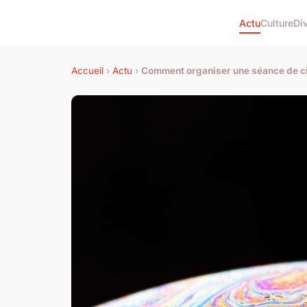
Actu
Culture
Di
Accueil
›
Actu
›
Comment organiser une séance de ci