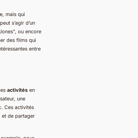
e, mais qui
peut s’agir d’un
 Jones", ou encore
r des films qui
ntéressantes entre
des
activités
en
isateur, une
. Ces activités
 et de partager
r exemple, pour