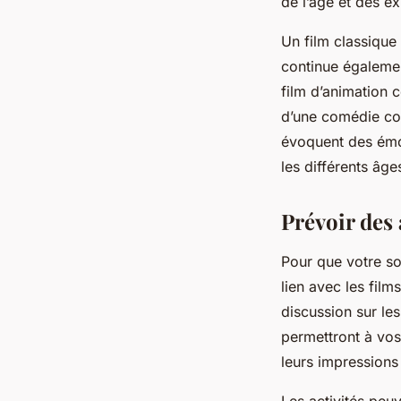
de l’âge et des e
Un film classiqu
continue également
film d’animation 
d’une comédie com
évoquent des émot
les différents âge
Prévoir des 
Pour que votre s
lien avec les film
discussion sur le
permettront à vos
leurs impressions 
Les activités peu