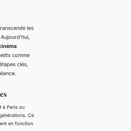
transcende les
 Aujourd’hui,
 cinéma
 petits comme
étapes clés,
séance.
ges
D
à Paris ou
 générations. Ce
ment en fonction