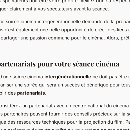
 spectateurs doit être votre priorité. Veillez donc à respec
uer clairement à vos spectateurs avant la séance.
une soirée cinéma intergénérationnelle demande de la prépar
is c’est également une belle opportunité de créer des liens e
 partager une passion commune pour le cinéma. Alors, prêt
partenariats pour votre séance cinéma
 d’une soirée cinéma
intergénérationnelle
ne doit pas être 
ganiser une soirée qui sera un succès et bénéfique pour tous,
blir des
partenariats
.
considérez un partenariat avec un centre national du cinéma
s partenaires peuvent fournir des conseils précieux sur la s
 que des ressources techniques pour la projection du film. Pa
r un projecteur de haute qualité ou un système de son adapté