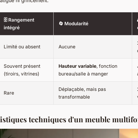
 fatigue ni grincement.
🗄️ Rangement
🔄 Modularité
intégré
Limité ou absent
Aucune
Souvent présent
Hauteur variable
, fonction
(tiroirs, vitrines)
bureau/salle à manger
Déplaçable, mais pas
Rare
transformable
ristiques techniques d'un meuble multif