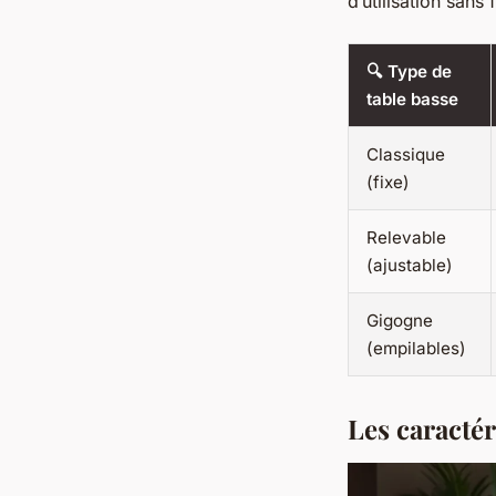
d’utilisation sans
🔍 Type de
table basse
Classique
(fixe)
Relevable
(ajustable)
Gigogne
(empilables)
Les caracté