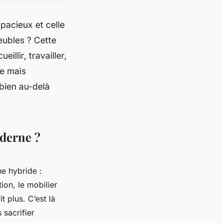
pacieux et celle
eubles ? Cette
illir, travailler,
te mais
 bien au-delà
oderne ?
ne hybride :
ion, le mobilier
t plus. C’est là
 sacrifier