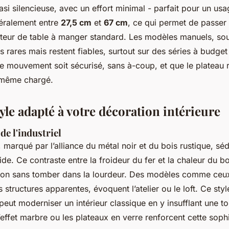
asi silencieuse, avec un effort minimal - parfait pour un usa
néralement entre
27,5 cm
et
67 cm
, ce qui permet de passer 
teur de table à manger standard. Les modèles manuels, sou
us rares mais restent fiables, surtout sur des séries à budge
 le mouvement soit sécurisé, sans à-coup, et que le plateau 
, même chargé.
tyle adapté à votre décoration intérieure
de l'industriel
l, marqué par l’alliance du métal noir et du bois rustique, sé
ide. Ce contraste entre la froideur du fer et la chaleur du b
lon sans tomber dans la lourdeur. Des modèles comme ceux 
 structures apparentes, évoquent l’atelier ou le loft. Ce styl
eut moderniser un intérieur classique en y insufflant une t
effet marbre ou les plateaux en verre renforcent cette sophi