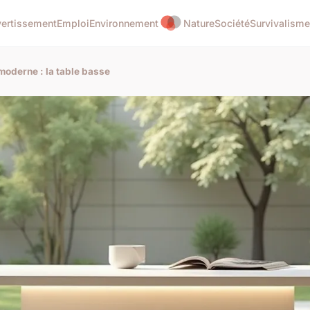
vertissement
Emploi
Environnement
Nature
Société
Survivalisme
moderne : la table basse