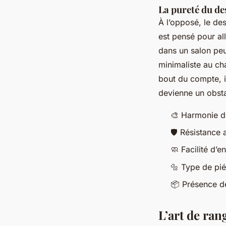
La pureté du de
À l’opposé, le des
est pensé pour all
dans un salon peu 
minimaliste au cha
bout du compte, il
devienne un obsta
🎨 Harmonie de
🛡️ Résistance 
🧼 Facilité d’e
🔩 Type de pié
📦 Présence de
L’art de ran