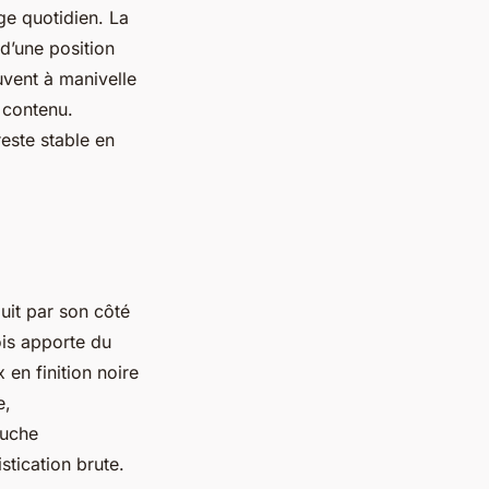
ge quotidien. La
d’une position
vent à manivelle
t contenu.
reste stable en
duit par son côté
ois apporte du
en finition noire
e,
ouche
stication brute.