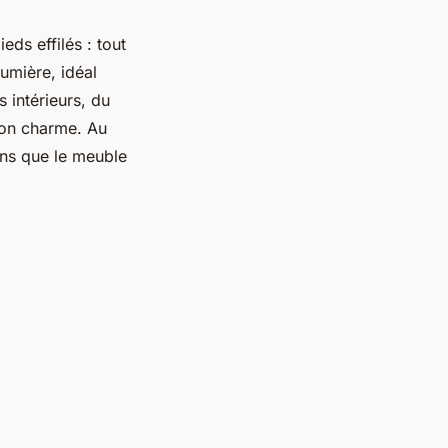
eds effilés : tout
lumière, idéal
 intérieurs, du
 son charme. Au
sans que le meuble