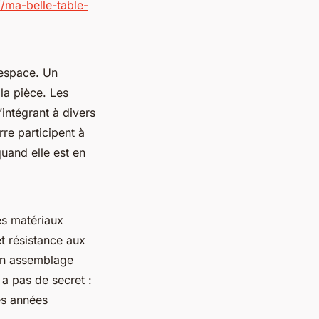
//ma-belle-table-
’espace. Un
la pièce. Les
’intégrant à divers
rre participent à
quand elle est en
Les matériaux
et résistance aux
un assemblage
 a pas de secret :
es années