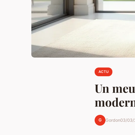
ACTU
Un meub
moderne
G
Gordon
03/03/