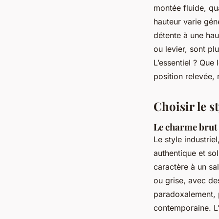
montée fluide, qu
hauteur varie gé
détente à une hau
ou levier, sont pl
L’essentiel ? Que
position relevée
Choisir le s
Le charme brut 
Le style industrie
authentique et sol
caractère à un sa
ou grise, avec des
paradoxalement, p
contemporaine. L’