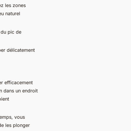
ez les zones
eu naturel
 du pic de
per délicatement
er efficacement
in dans un endroit
oient
temps, vous
de les plonger