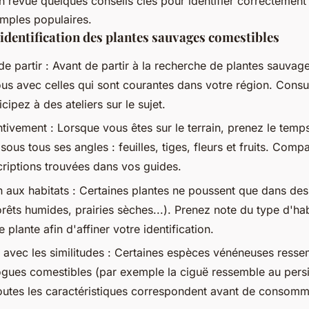
 revue quelques conseils clés pour identifier correctement 
mples populaires.
'identification des plantes sauvages comestibles
de partir : Avant de partir à la recherche de plantes sauvag
ous avec celles qui sont courantes dans votre région. Consu
cipez à des ateliers sur le sujet.
tivement : Lorsque vous êtes sur le terrain, prenez le tem
ous tous ses angles : feuilles, tiges, fleurs et fruits. Comp
riptions trouvées dans vos guides.
on aux habitats : Certaines plantes ne poussent que dans d
orêts humides, prairies sèches...). Prenez note du type d'ha
plante afin d'affiner votre identification.
 avec les similitudes : Certaines espèces vénéneuses ress
gues comestibles (par exemple la ciguë ressemble au persi
outes les caractéristiques correspondent avant de consomm