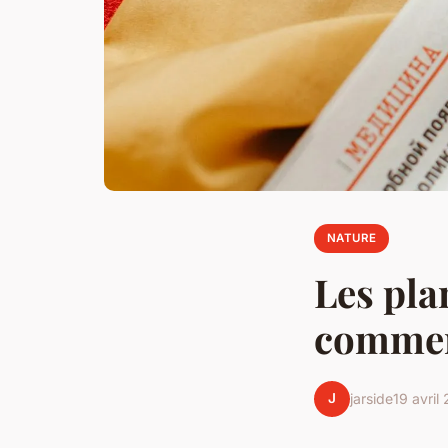
NATURE
Les pla
comment
J
jarside
19 avril