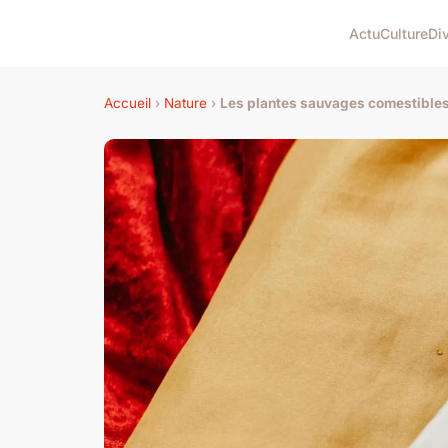
Actu
Culture
Di
Accueil
›
Nature
›
Les plantes sauvages comestibles :