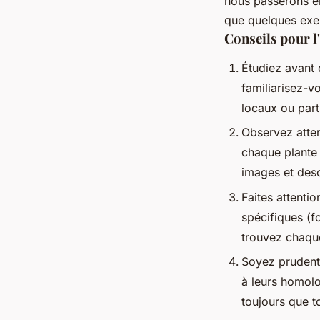
nous passerons en
que quelques exe
Conseils pour l
Étudiez avant 
familiarisez-v
locaux ou parti
Observez atten
chaque plante s
images et desc
Faites attenti
spécifiques (f
trouvez chaque 
Soyez prudent
à leurs homolo
toujours que t