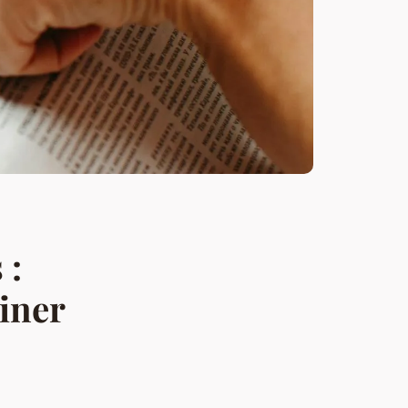
 :
siner