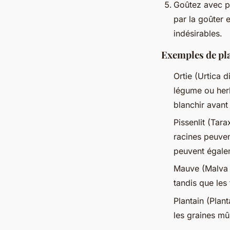
Goûtez avec p
par la goûter e
indésirables.
Exemples de pl
Ortie (Urtica d
légume ou herb
blanchir avan
Pissenlit (Tara
racines peuven
peuvent égalem
Mauve (Malva s
tandis que les 
Plantain (Plan
les graines mû