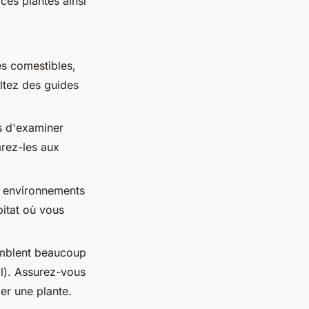
ces plantes ainsi
es comestibles,
ltez des guides
ps d'examiner
arez-les aux
es environnements
bitat où vous
emblent beaucoup
l). Assurez-vous
er une plante.