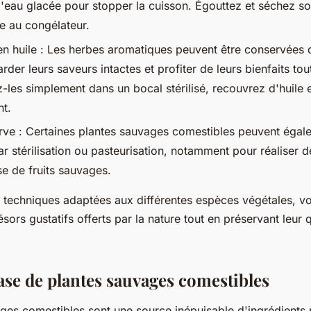
d'eau glacée pour stopper la cuisson. Égouttez et séchez 
e au congélateur.
n huile : Les herbes aromatiques peuvent être conservées d
rder leurs saveurs intactes et profiter de leurs bienfaits to
z-les simplement dans un bocal stérilisé, recouvrez d'huile 
t.
rve : Certaines plantes sauvages comestibles peuvent égal
r stérilisation ou pasteurisation, notamment pour réaliser d
e de fruits sauvages.
 techniques adaptées aux différentes espèces végétales, vo
sors gustatifs offerts par la nature tout en préservant leur q
ase de plantes sauvages comestibles
ges comestibles sont une source inépuisable d'ingrédients