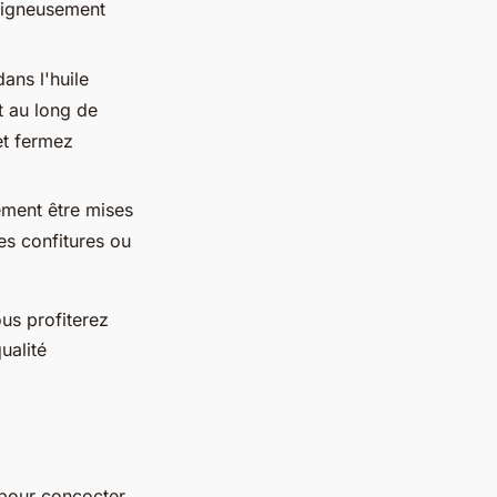
soigneusement
ans l'huile
ut au long de
et fermez
ement être mises
es confitures ou
us profiterez
ualité
 pour concocter