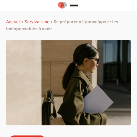
Accueil
›
Survivalisme
›
Se préparer à l'apocalypse : les
indispensables à avoir