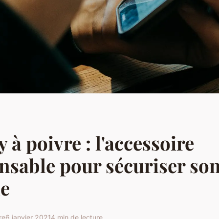
 à poivre : l'accessoire
nsable pour sécuriser so
le
re
6 janvier 2021
4 min de lecture