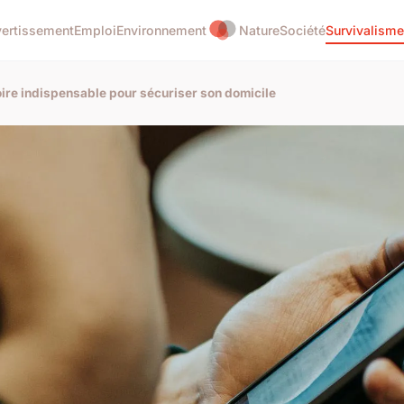
vertissement
Emploi
Environnement
Nature
Société
Survivalisme
oire indispensable pour sécuriser son domicile