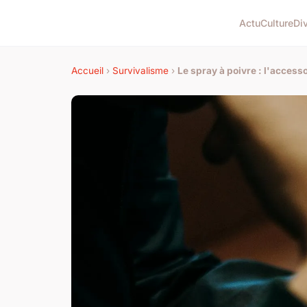
Actu
Culture
Di
Accueil
›
Survivalisme
›
Le spray à poivre : l'access