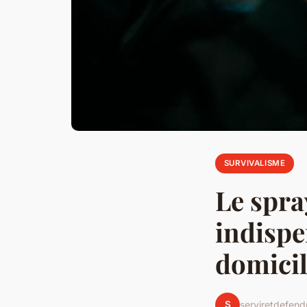
SURVIVALISME
Le spray
indispe
domici
S
serviretdefend